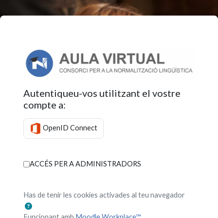
Anar al contingut principal
Consorci per a l
Autentiqueu-vos utilitzant el vostre
compte a:
OpenID Connect
ACCÉS PER A ADMINISTRADORS
Has de tenir les cookies activades al teu navegador
Funcionant amb
Moodle Workplace™